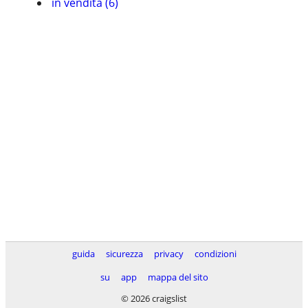
in vendita (6)
guida
sicurezza
privacy
condizioni
su
app
mappa del sito
© 2026 craigslist