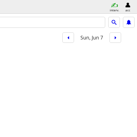
interv.
acc
Sun, Jun 7