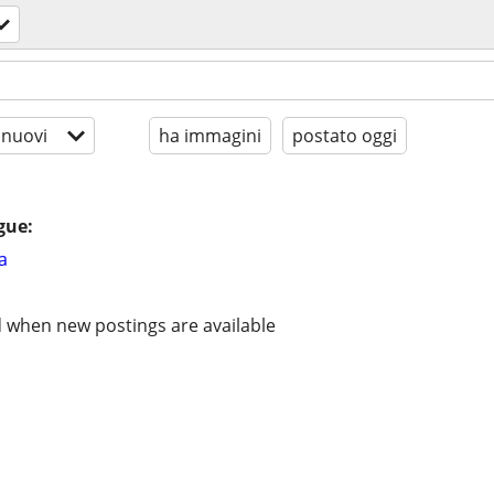
 nuovi
ha immagini
postato oggi
gue:
a
d when new postings are available