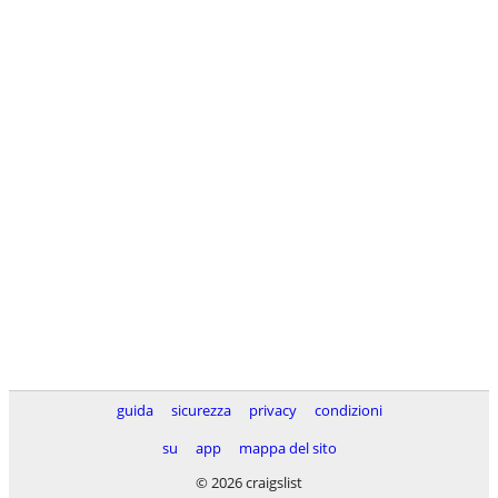
guida
sicurezza
privacy
condizioni
su
app
mappa del sito
© 2026 craigslist