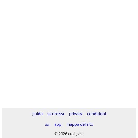
guida
sicurezza
privacy
condizioni
su
app
mappa del sito
© 2026 craigslist