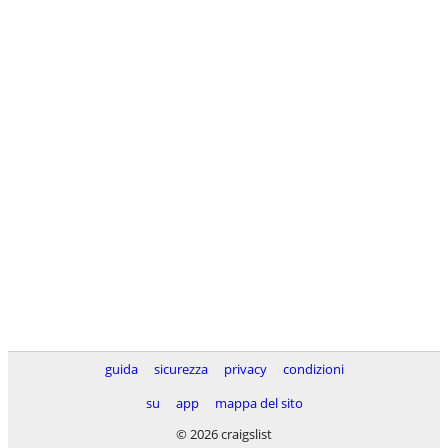
guida
sicurezza
privacy
condizioni
su
app
mappa del sito
© 2026 craigslist